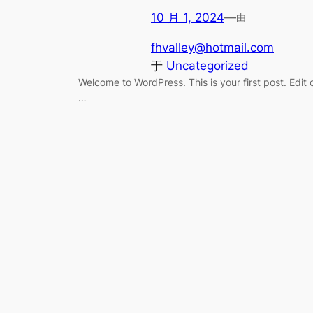
10 月 1, 2024
—
由
fhvalley@hotmail.com
于
Uncategorized
Welcome to WordPress. This is your first post. Edit 
…